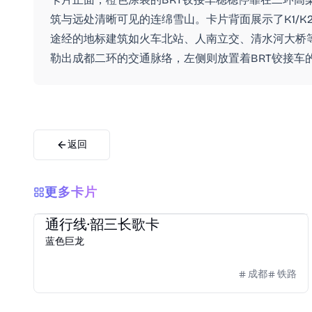
筑与远处清晰可见的连绵雪山。卡片背面展示了K1/
途经的地标建筑如火车北站、人南立交、清水河大桥
勒出成都二环的交通脉络，左侧则放置着BRT铰接车
返回
更多卡片
2026
天府通
通行线·韶三长歌卡
蓝色巨龙
成都
铁路