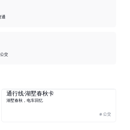
府通
公交
2025
杭州通
通行线·湖墅春秋卡
湖墅春秋，电车回忆
公交