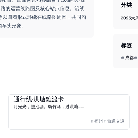
分类
K2路的运营线路图及核心站点信息。沿线
等以圆圈形式环绕在线路图周围，共同勾
2025
天
的车头形象。
标签
成都
2025
福路通·榕城通
通行线·洪塘难渡卡
月光光，照池塘。骑竹马，过洪塘……
福州
轨道交通