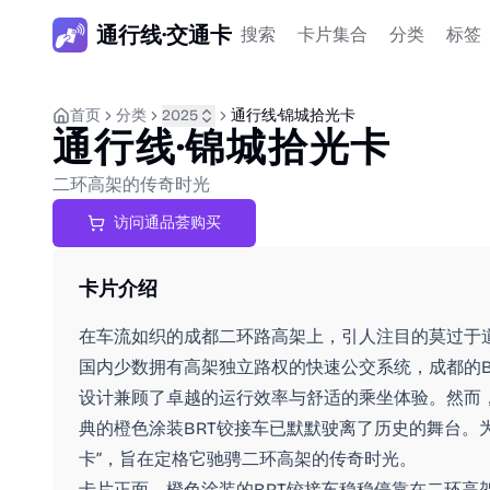
通行线·交通卡
搜索
卡片集合
分类
标签
首页
分类
2025
通行线·锦城拾光卡
通行线·锦城拾光卡
二环高架的传奇时光
访问通品荟购买
卡片介绍
在车流如织的成都二环路高架上，引人注目的莫过于道
国内少数拥有高架独立路权的快速公交系统，成都的B
设计兼顾了卓越的运行效率与舒适的乘坐体验。然而
典的橙色涂装BRT铰接车已默默驶离了历史的舞台。
卡”，旨在定格它驰骋二环高架的传奇时光。
卡片正面，橙色涂装的BRT铰接车稳稳停靠在二环高