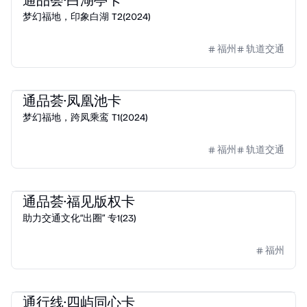
通品荟·白湖亭卡
梦幻福地，印象白湖 T2(2024)
福州
轨道交通
2024
福路通·榕城通
通品荟·凤凰池卡
梦幻福地，跨凤乘鸾 T1(2024)
福州
轨道交通
通品荟
2023
e通卡
通品荟·福见版权卡
助力交通文化“出圈” 专1(23)
福州
2023
e通卡
通行线·四屿同心卡