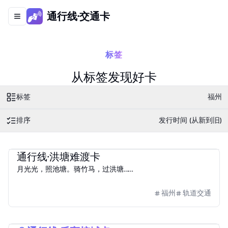
通行线·交通卡
Toggle navigation menu
标签
从标签发现好卡
标签
福州
排序
发行时间 (从新到旧)
2025
福路通·榕城通
通行线·洪塘难渡卡
月光光，照池塘。骑竹马，过洪塘……
福州
轨道交通
2025
福路通·榕城通