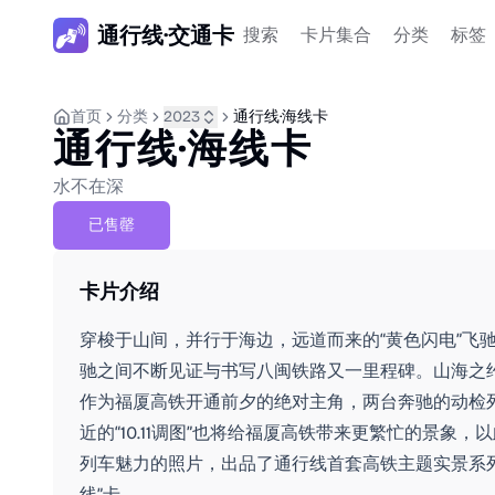
通行线·交通卡
搜索
卡片集合
分类
标签
首页
分类
2023
通行线·海线卡
通行线·海线卡
水不在深
已售罄
卡片介绍
穿梭于山间，并行于海边，远道而来的“黄色闪电”飞
驰之间不断见证与书写八闽铁路又一里程碑。山海之
作为福厦高铁开通前夕的绝对主角，两台奔驰的动检
近的“10.11调图”也将给福厦高铁带来更繁忙的景象
列车魅力的照片，出品了通行线首套高铁主题实景系列
线”卡。