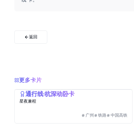
返回
更多卡片
2025
e通卡
通行线·杭深动卧卡
星夜兼程
广州
铁路
中国高铁