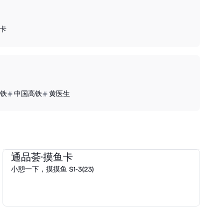
通卡
铁
中国高铁
黄医生
通品荟
2023
e通卡
通品荟·摸鱼卡
小憩一下，摸摸鱼 S1-3(23)