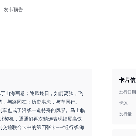
发卡预告
卡片信
发行日期
驰于山海画卷；逐风逐日，如箭离弦，飞
约，与路同在；历史洪流，与车同行。
卡源
列车也成了沿线一道特殊的风景。马上临
发行量
，以此契机，通通们再次精选表现福厦高铁
交通联合卡中的第四张卡——“通行线·海