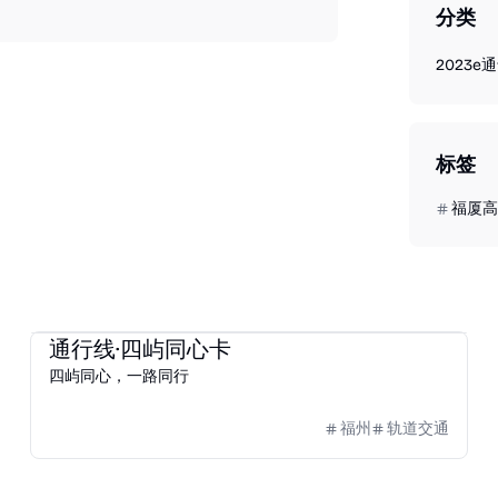
分类
2023
e
标签
福厦高
2023
e通卡
通行线·四屿同心卡
四屿同心，一路同行
福州
轨道交通