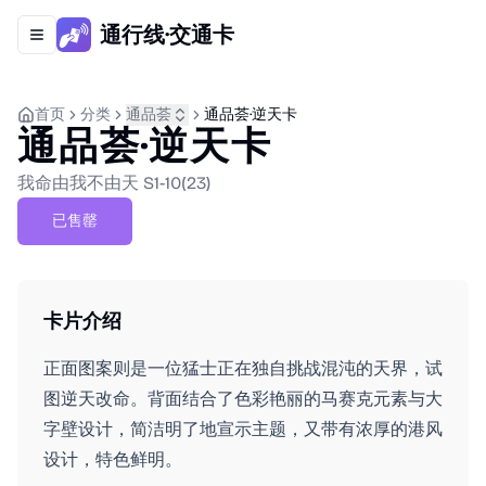
通行线·交通卡
Toggle navigation menu
首页
分类
通品荟
通品荟·逆天卡
通品荟·逆天卡
我命由我不由天 S1-10(23)
已售罄
卡片介绍
正面图案则是一位猛士正在独自挑战混沌的天界，试
图逆天改命。背面结合了色彩艳丽的马赛克元素与大
字壁设计，简洁明了地宣示主题，又带有浓厚的港风
设计，特色鲜明。