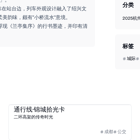
分类
正停靠在站台边，列车外观设计融入了绍兴文
美韵味，颇有“小桥流水”意境。
2025
杭
浮现《兰亭集序》的行书墨迹，并印有清
标签
城际
2025
天府通
通行线·锦城拾光卡
二环高架的传奇时光
成都
公交