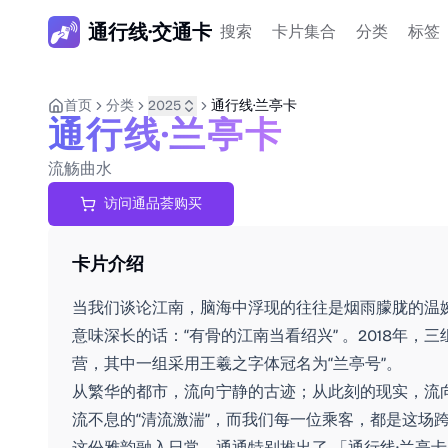
通行线·交通卡
搜索
卡片集合
分类
标签
首页
分类
2025
通行线·兰亭卡
通行线·兰亭卡
流觞曲水
访问通品荟购买
卡片介绍
当我们谈论江南，脑海中浮现的往往是烟雨朦胧的温
意味深长的话：“有骨的江南当看绍兴” 。2018年，三
营，其中一组采用王羲之字体冠名为“兰亭号”。
从繁华的都市，流向宁静的古迹；从此刻的现实，流
流不息的“清流激湍”，而我们每一位乘客，都是这场
这份雅韵融入日常，通通特别推出了 「通行线·兰亭