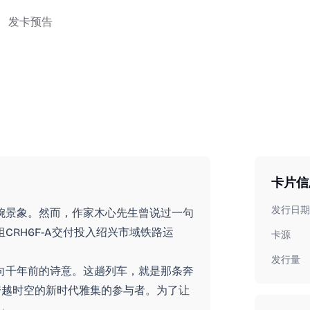
发卡预告
卡片信
发行日期
婉景象。然而，作家木心先生曾说过一句
组CRH6F-A交付投入绍兴市域铁路运
卡源
发行量
向千年前的诗意。这趟列车，就是那条奔
跨越时空的新时代雅集的参与者。为了让
卡」。