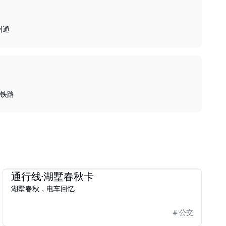
州通
铁路
2025
杭州通
通行线·湖墅春秋卡
湖墅春秋，电车回忆
公交