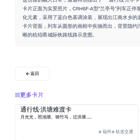
卡片正面为实景照片，CRH6F-A型"兰亭号"列车
化元素，采用了蓝白色基调涂装，展现出江南水乡的柔
卡片背面，列车从圆形的画框中疾驰而出，背景隐约
晰的杭绍甬城际铁路线路示意图。
返回
更多卡片
2025
福路通·榕城通
通行线·洪塘难渡卡
月光光，照池塘。骑竹马，过洪塘……
福州
轨道交通