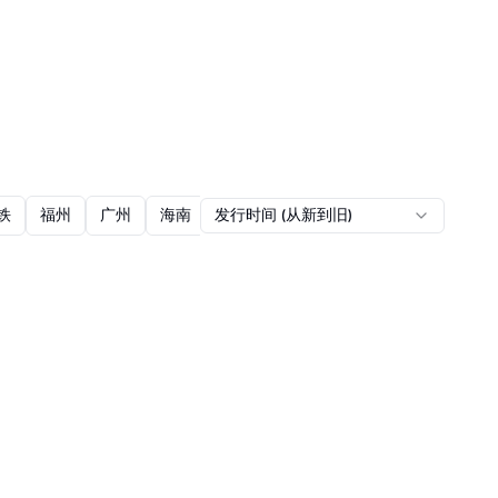
铁
福州
广州
海南
发行时间 (从新到旧)
香港
国际化交通卡
南京
轨道