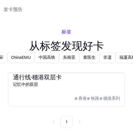
发卡预告
标签
从标签发现好卡
际
ChinaEMU
中国高铁
东南亚
黄医生
非遗
福厦高
2024
羊城通
通行线·穗港双层卡
记忆中的双层
香港
铁路
穗港系列
1
Previous
Next