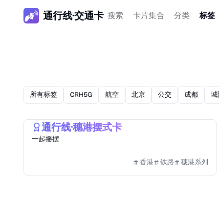
通行线·交通卡
搜索
卡片集合
分类
标签
所有标签
CRH5G
航空
北京
公交
成都
城
2024
羊城通
通行线·穗港摆式卡
一起摇摆
香港
铁路
穗港系列